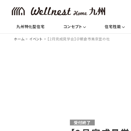
(current)
(c
九州特化型住宅
コンセプト
住宅性能
ホーム
>
イベント
>
【2月完成見学会】＠朝倉市美奈宜の杜
受付終了