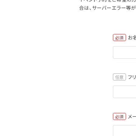
合は、サーバーエラー等が
お
必須
フ
任意
メ
必須