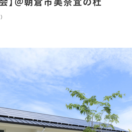
学会】＠朝倉市美奈宜の杜
）