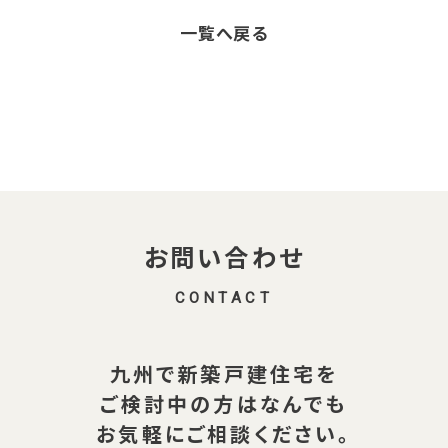
c
it
一覧へ戻る
e
t
b
e
o
r
o
k
お問い合わせ
CONTACT
九州で新築戸建住宅を
ご検討中の方は
なんでも
お気軽にご相談ください。