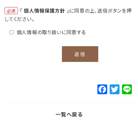
『
個人情報保護方針
』に同意の上、送信ボタンを押
必須
してください。
個人情報の取り扱いに同意する
F
T
L
a
w
c
it
一覧へ戻る
e
t
b
e