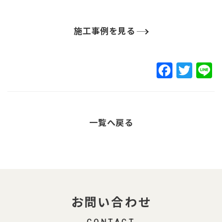
施工事例を見る
F
T
L
a
w
c
it
e
t
一覧へ戻る
b
e
o
r
o
k
お問い合わせ
CONTACT