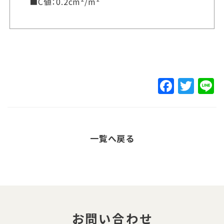
■C値：0.2cm²/m²
F
T
L
a
w
c
it
e
t
一覧へ戻る
b
e
o
r
o
k
お問い合わせ