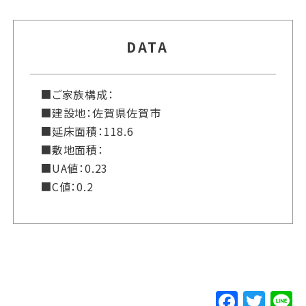
DATA
■ご家族構成：
■建設地：佐賀県佐賀市
■延床面積：118.6
■敷地面積：
■UA値：0.23
■C値：0.2
F
T
L