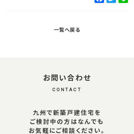
a
w
c
it
e
t
一覧へ戻る
b
e
o
r
o
k
お問い合わせ
CONTACT
九州で新築戸建住宅を
ご検討中の方は
なんでも
お気軽にご相談ください。