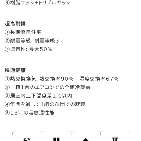
④樹脂サッシ+トリプルサッシ
超高耐候
①長期優良住宅
②耐震等級: 耐震等級３
③遮音性: 最大５０％
快適健康
①熱交換換気: 熱交換率９０％ 湿度交換率６７％
②一棟１台のエアコンでの全館冷暖房
③居室内上下温度差２℃以内
④年間を通して１組の布団での就寝
⑤１３㍑の吸放湿性能