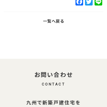
F
T
L
a
w
c
it
一覧へ戻る
e
t
b
e
o
r
o
k
お問い合わせ
CONTACT
九州で新築戸建住宅を