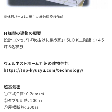
※外観パースは、田主丸緑地建設様作成
Ｈ様邸の建物の概要
設計コンセプト「吹抜けに集う家」・５ＬＤＫ二階建て・４５
坪５名家族
ウェルネストホーム九州の建物性能
https://tnp-kyusyu.com/technology/
超高気密
①平均Ｃ値: 0.2c㎡/㎡
②ダブル断熱: 200㎜
③屋根断熱: 300㎜