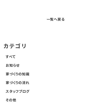
a
w
n
c
it
e
e
t
一覧へ戻る
b
e
o
r
o
カテゴリ
k
すべて
お知らせ
家づくりの知識
家づくりの流れ
スタッフブログ
その他