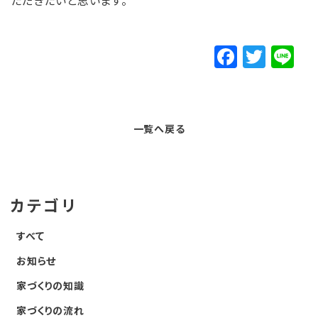
ただきたいと思います。
F
T
Li
a
w
n
c
it
e
e
t
一覧へ戻る
b
e
o
r
o
カテゴリ
k
すべて
お知らせ
家づくりの知識
家づくりの流れ