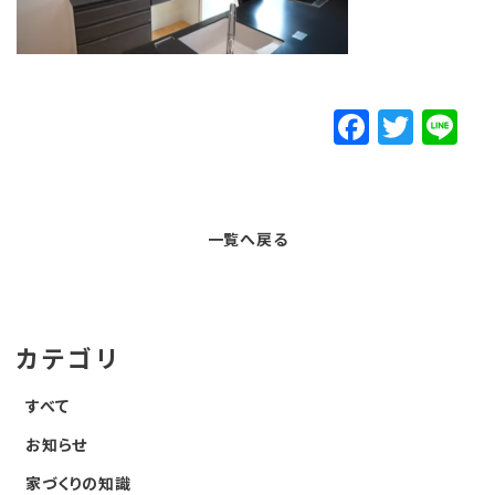
F
T
Li
a
w
n
c
it
e
e
t
一覧へ戻る
b
e
o
r
o
カテゴリ
k
すべて
お知らせ
家づくりの知識