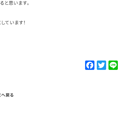
ると思います。
しています！
F
T
Li
a
w
n
c
it
e
e
t
覧へ戻る
b
e
o
r
o
k