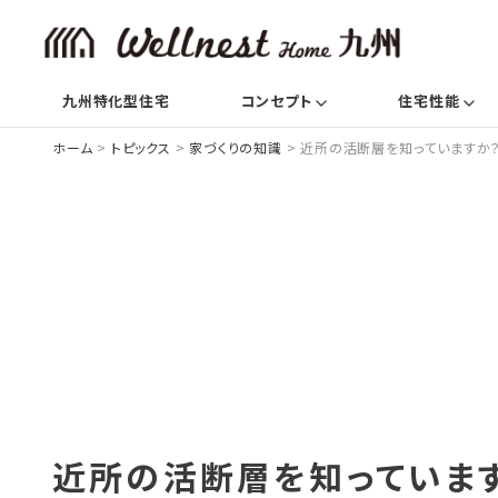
(current)
(c
九州特化型住宅
コンセプト
住宅性能
ホーム
>
トピックス
>
家づくりの知識
>
近所の活断層を知っていますか？
近所の活断層を知っています