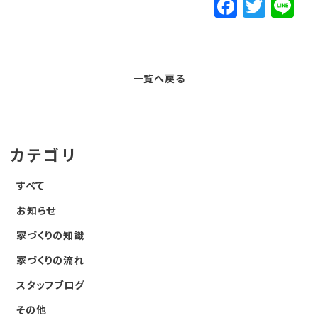
F
T
Li
a
w
n
c
it
e
e
t
一覧へ戻る
b
e
o
r
o
カテゴリ
k
すべて
お知らせ
家づくりの知識
家づくりの流れ
スタッフブログ
その他