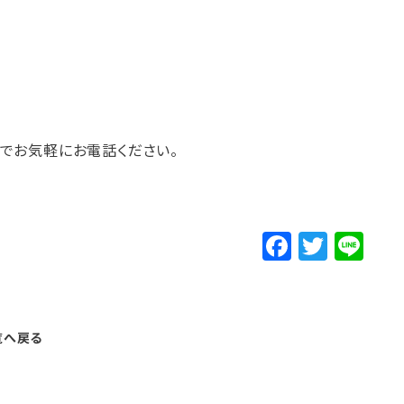
）までお気軽にお電話ください。
F
T
Li
a
w
n
c
it
e
e
t
覧へ戻る
b
e
o
r