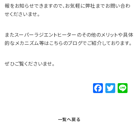
報をお知らせできますので、お気軽に弊社までお問い合わ
せくださいませ。
またスーパーラジエントヒーターのその他のメリットや具体
的なメカニズム等はこちらのブログでご紹介しております。
ぜひご覧くださいませ。
F
T
Li
a
w
n
c
it
e
e
t
一覧へ戻る
b
e
o
r